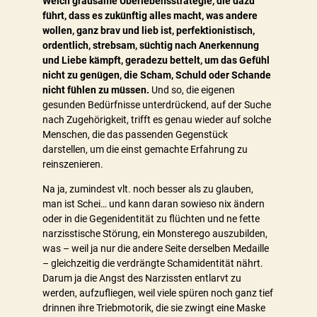
Welch grausame Überlebensstrategie, die dazu
führt, dass es zukünftig alles macht, was andere
wollen, ganz brav und lieb ist, perfektionistisch,
ordentlich, strebsam, süchtig nach Anerkennung
und Liebe kämpft, geradezu bettelt, um das Gefühl
nicht zu genügen, die Scham, Schuld oder Schande
nicht fühlen zu müssen.
Und so, die eigenen
gesunden Bedürfnisse unterdrückend, auf der Suche
nach Zugehörigkeit, trifft es genau wieder auf solche
Menschen, die das passenden Gegenstück
darstellen, um die einst gemachte Erfahrung zu
reinszenieren.
Na ja, zumindest vlt. noch besser als zu glauben,
man ist Schei… und kann daran sowieso nix ändern
oder in die Gegenidentität zu flüchten und ne fette
narzisstische Störung, ein Monsterego auszubilden,
was – weil ja nur die andere Seite derselben Medaille
– gleichzeitig die verdrängte Schamidentität nährt.
Darum ja die Angst des Narzissten entlarvt zu
werden, aufzufliegen, weil viele spüren noch ganz tief
drinnen ihre Triebmotorik, die sie zwingt eine Maske