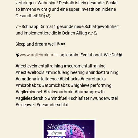
verbringen, Wahnsinn! Deshalb ist ein gesunder Schlaf
so immens wichtig und eine super Investition inideine
Gesundheit!💯👍💪
👉 Schnapp Dir mal 1 gesunde neue Schlafgewohnheit
und implementiere die in Deinen Alltag 👉💪
Sleep and dream well 🤞💤
🧠
www.agilebrain.at
– agilebrain. Evolutional. Wie Du!🧠
#nextlevelmentaltraining #neuromentaltraining
#nextleveltools #mindfulengineering #mindsettraining
#emotionalintelligence #biohacks #neurohacks
#microhabits #atomichabits #highlevelperforming
#agilemindset #trainyourbrain #humangrowth
#agileleadership #mindfuel #schlafisteinwunderwittel
#sleepwell #gesunderschlaf