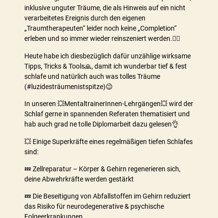
inklusive unguter Träume, die als Hinweis auf ein nicht
verarbeitetes Ereignis durch den eigenen
„Traumtherapeuten“ leider noch keine „Completion“
erleben und so immer wieder reinszeniert werden.🤦‍♂️
Heute habe ich diesbezüglich dafür unzählige wirksame
Tipps, Tricks & Tools🙏, damit ich wunderbar tief & fest
schlafe und natürlich auch was tolles Träume
(#luzidesträumenistspitze)😉
In unseren 💥MentaltrainerInnen-Lehrgängen💥 wird der
Schlaf gerne in spannenden Referaten thematisiert und
hab auch grad ne tolle Diplomarbeit dazu gelesen👌
💥 Einige Superkräfte eines regelmäßigen tiefen Schlafes
sind:
💤 Zellreparatur – Körper & Gehirn regenerieren sich,
deine Abwehrkräfte werden gestärkt
💤 Die Beseitigung von Abfallstoffen im Gehirn reduziert
das Risiko für neurodegenerative & psychische
Folgeerkrankungen